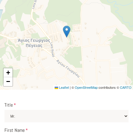
+
−
Leaflet
|
©
OpenStreetMap
contributors ©
CARTO
Title
*
First Name
*