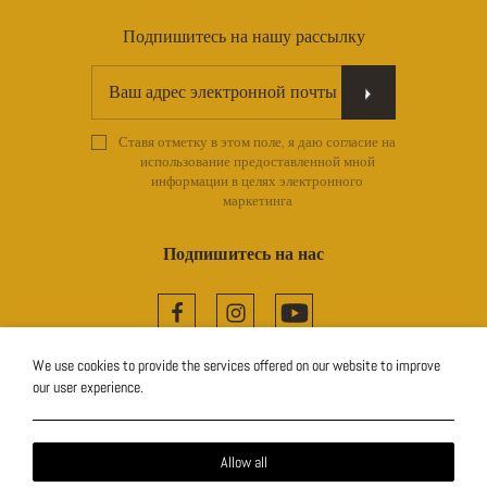
Подпишитесь на нашу рассылку
Подпишитесь на нашу рассылку
Ставя отметку в этом поле, я даю согласие на
использование предоставленной мной
информации в целях электронного
маркетинга
Подпишитесь на нас
Facebook
Instagram
YouTube
We use cookies to provide the services offered on our website to improve
Local Time:
14:54
our user experience.
Allow all