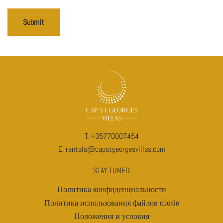
Submit
T.
+35770007454
E.
rentals@capstgeorgesvillas.com
STAY TUNED
Политика конфиденциальности
Политика использования файлов cookie
Положения и условия